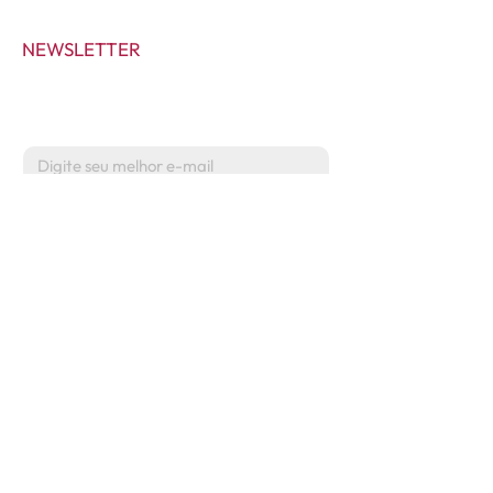
NEWSLETTER
Inscreva-se para receber novidades
e conteúdos exclusivos.
Enviar
Centro de Mulheres na Reestruturação
Empresarial - CMR
CNPJ:
393025490001-76
cmrplanejamento@gmail.com