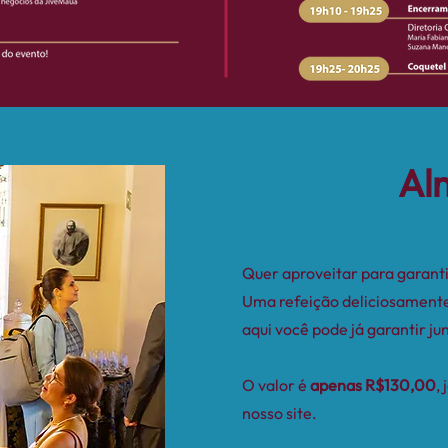
Al
Quer aproveitar para garant
Uma refeição deliciosamente
aqui você pode já garantir ju
O valor é
apenas R$130,00
,
nosso site.