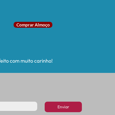
Comprar Almoço
ito com muito carinho!
Enviar