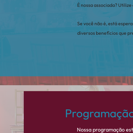
É nossa associada? Utiliz
Se você não é, está esper
diversos benefícios que p
Programação
Nossa programação está