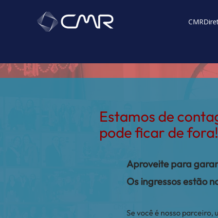
CMR
Dire
Estamos de contag
pode ficar de fora
Aproveite para garant
Os ingressos estão n
Se você é nosso parceiro, 