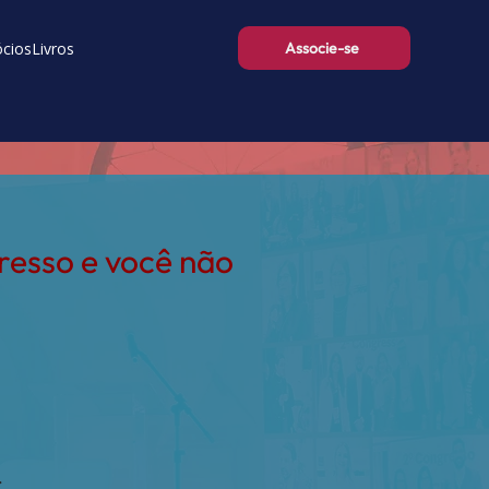
ócios
Livros
Associe-se
resso e você não
.