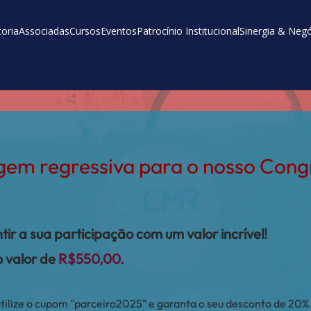
toria
Associadas
Cursos
Eventos
Patrocínio Institucional
Sinergia & Neg
em regressiva para o nosso Cong
!
ir a sua participação com um valor incrível!
o valor de
R$550,00.
utilize o cupom "parceiro2025" e garanta o seu desconto de 20%