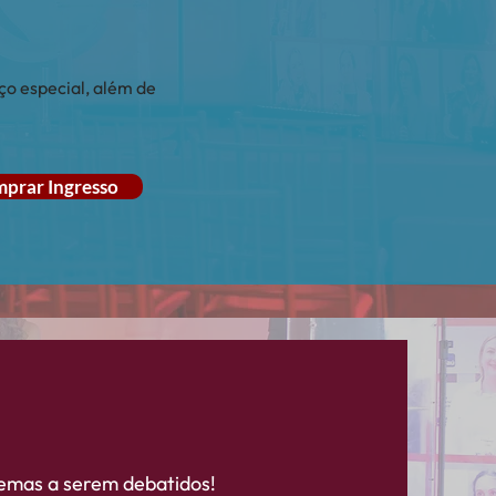
ço especial, além de
prar Ingresso
temas a serem debatidos!