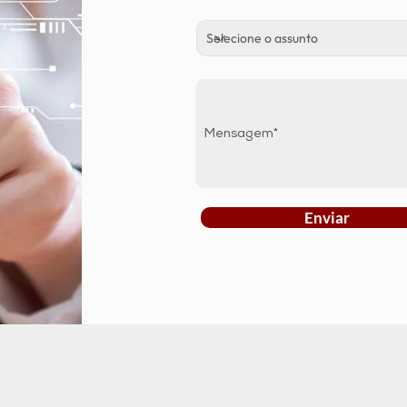
Enviar